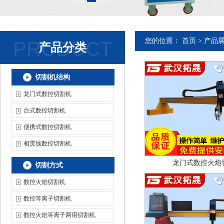
您的位置：
首页
> 产品
PRODUCT
产品分类
切割机结构
龙门式数控切割机
台式数控切割机
便携式数控切割机
相贯线数控切割机
龙门式数控火焰
切割方式
数控火焰切割机
数控等离子切割机
数控火焰等离子两用切割机